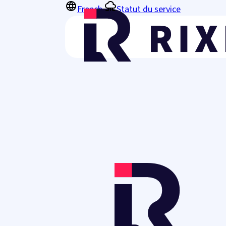
French
Statut du service